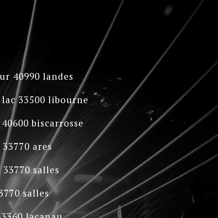
our 40990 landes
 lac 33500 libourne
i 40600 biscarrosse
 33770 ares
s 33770 salles
3770 salles
 33360 lacanau