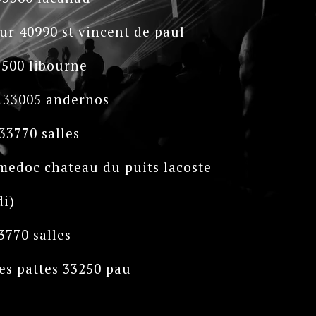
our 40990 st vincent de paul
3500 libourne
s 33005 andernos
 33770 salles
medoc chateau du puits lacoste
di)
3770 salles
les pattes 33250 pau