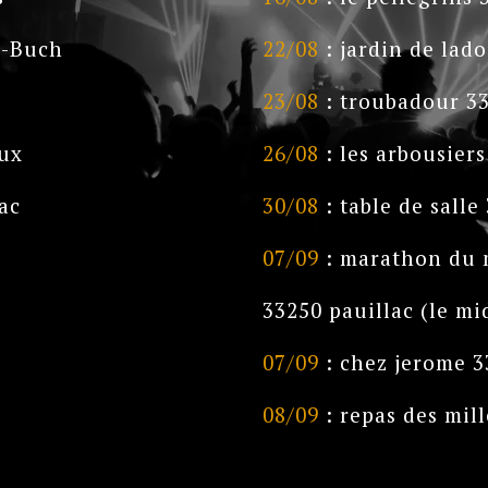
e-Buch
22/08
: jardin de lad
23/08
: troubadour 3
aux
26/08
: les arbousier
ac
30/08
: table de salle
07/09
: marathon du 
33250 pauillac (le mi
07/09
: chez jerome 3
08/09
: repas des mil