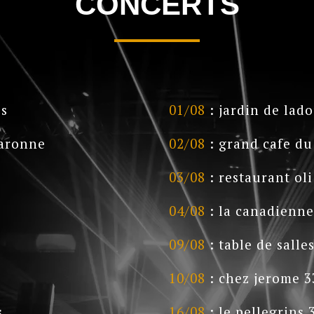
CONCERTS
es
01/08
: jardin de lad
garonne
02/08
: grand cafe du
03/08
: restaurant ol
04/08
: la canadienne
09/08
: table de salle
10/08
: chez jerome 3
s
16/08
: le pellegrins