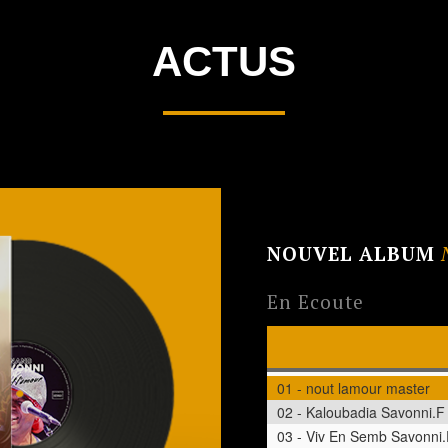
ACTUS
NOUVEL ALBUM
En Ecoute
01 - nout lamour master
02 - Kaloubadia Savonni.F
03 - Viv En Semb Savonni