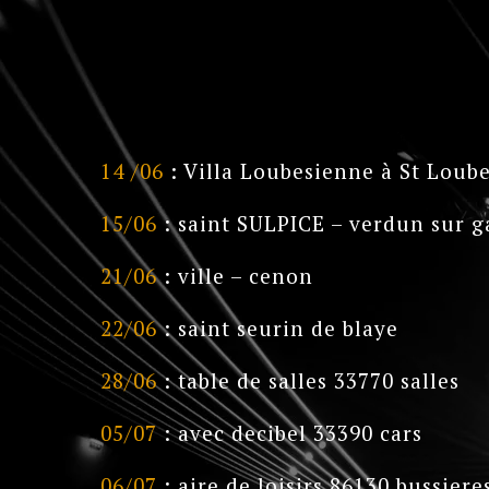
14 /06
: Villa Loubesienne à St Loub
15/06
: saint SULPICE – verdun sur 
21/06
: ville – cenon
22/06
: saint seurin de blaye
28/06
: table de salles 33770 salles
05/07
: avec decibel 33390 cars
06/07
: aire de loisirs 86130 bussiere