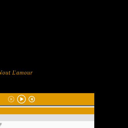
Nout L'amour
.F