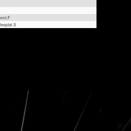
onni.F
Desplat.S